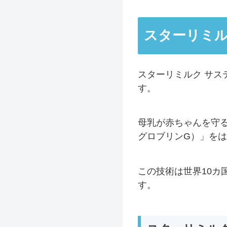
スターリミル
スターリミルク サ
す。
母乳が赤ちゃんを守
グロブリンG）」を
この技術は世界10
す。